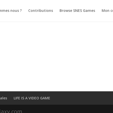
mmes nous ?
Contributions
Browse SNES Games
Mon c
ales
LIFE IS A VIDEO GAME
laxy.com