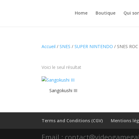
Home
Boutique
Qui so
Accueil
/
SNES
/
SUPER NINTENDO
/ SNES ROC
Voici le seul résultat
Sangokushi III
Terms and Conditions (CGV)
Mentions lég
Email : contact@videogamega