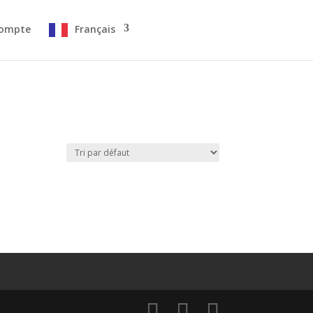
ompte
Français