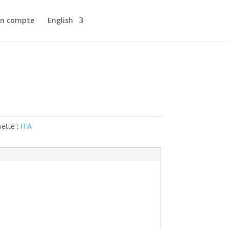
n compte
English
uette :
ITA