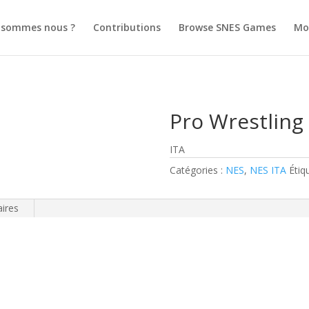
 sommes nous ?
Contributions
Browse SNES Games
Mo
Pro Wrestling
ITA
Catégories :
NES
,
NES ITA
Étiq
ires