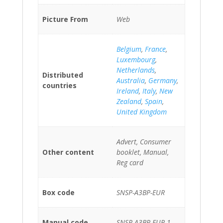
Picture From
Web
Belgium
,
France
,
Luxembourg
,
Netherlands
,
Distributed
Australia
,
Germany
,
countries
Ireland
,
Italy
,
New
Zealand
,
Spain
,
United Kingdom
Advert, Consumer
Other content
booklet, Manual,
Reg card
Box code
SNSP-A3BP-EUR
Manual code
SNSP-A3BP-EUR-1