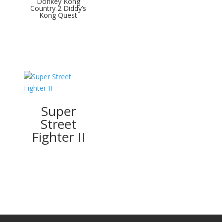
Donkey Kong
Country 2 Diddy’s
Kong Quest
Super
Street
Fighter II