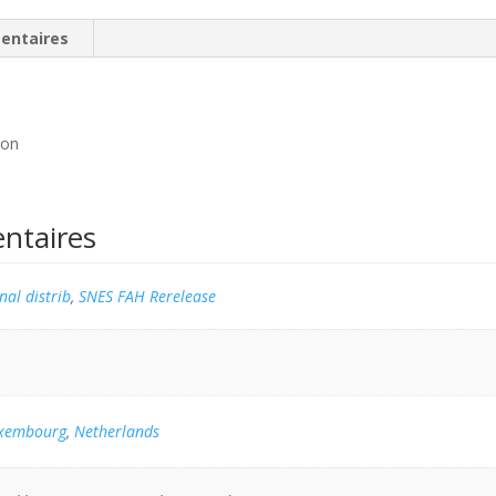
entaires
pon
ntaires
al distrib
,
SNES FAH Rerelease
xembourg
,
Netherlands