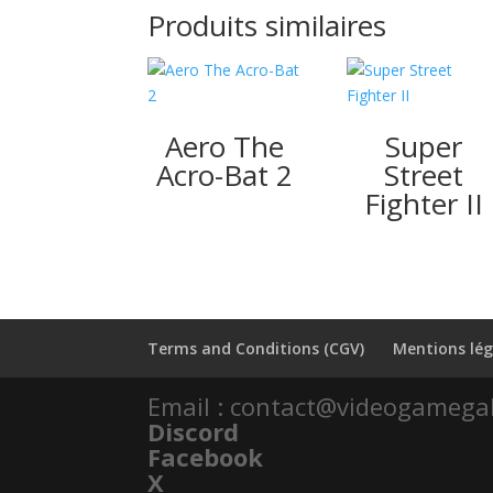
Produits similaires
Aero The
Super
Acro-Bat 2
Street
Fighter II
Terms and Conditions (CGV)
Mentions lég
Email : contact@videogamega
Discord
Facebook
X