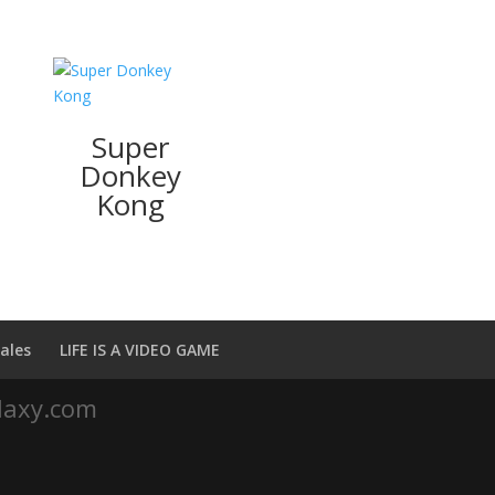
Super
Donkey
Kong
ales
LIFE IS A VIDEO GAME
laxy.com