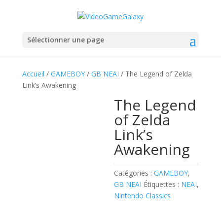
Sélectionner une page
Accueil
/
GAMEBOY
/
GB NEAI
/ The Legend of Zelda
Link’s Awakening
The Legend
of Zelda
Link’s
Awakening
Catégories :
GAMEBOY
,
GB NEAI
Étiquettes :
NEAI
,
Nintendo Classics