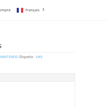
ompte
Français
s
 NINTENDO
Étiquette :
UKV