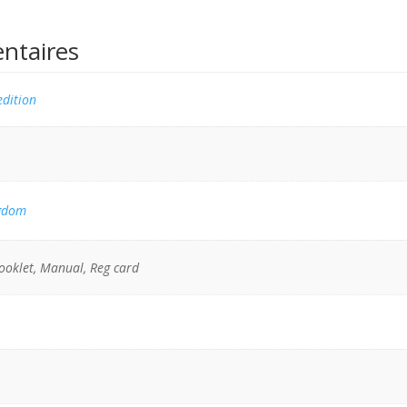
ntaires
edition
gdom
ooklet, Manual, Reg card