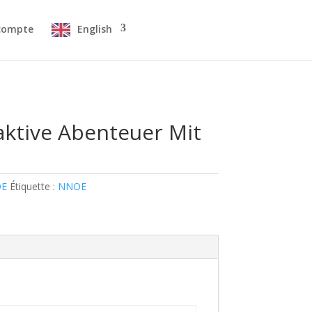
compte
English
aktive Abenteuer Mit
OE
Étiquette :
NNOE