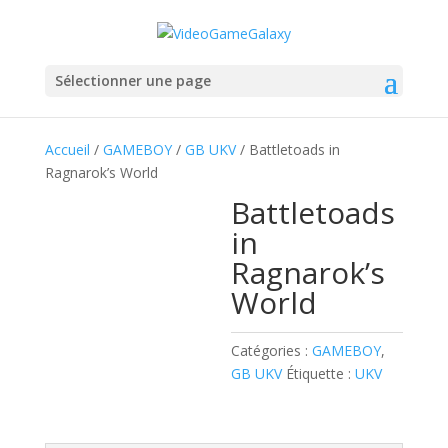
Sélectionner une page
Accueil
/
GAMEBOY
/
GB UKV
/ Battletoads in
Ragnarok’s World
Battletoads
in
Ragnarok’s
World
Catégories :
GAMEBOY
,
GB UKV
Étiquette :
UKV