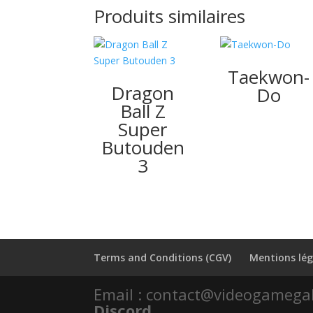
Produits similaires
Taekwon-
Dragon
Do
Ball Z
Super
Butouden
3
Terms and Conditions (CGV)
Mentions lég
Email : contact@videogamega
Discord