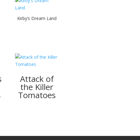
Kirby’s Dream Land
s
Attack of
the Killer
s
Tomatoes