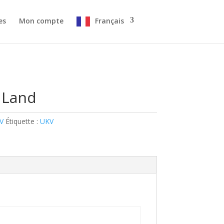
es
Mon compte
Français
 Land
V
Étiquette :
UKV