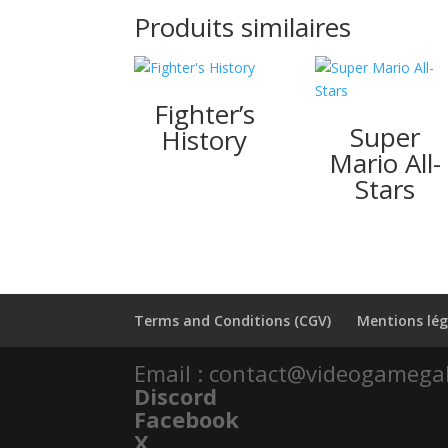
Produits similaires
Fighter’s
Super
History
Mario All-
Stars
Terms and Conditions (CGV)
Mentions lég
Email : contact@videogamega
Discord
Facebook
X