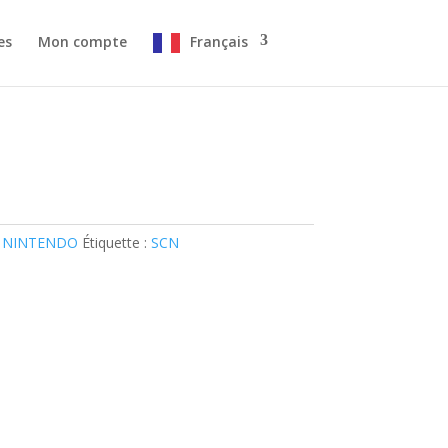
es
Mon compte
Français
 NINTENDO
Étiquette :
SCN