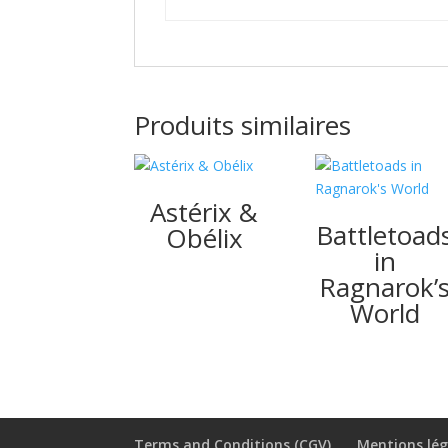
Produits similaires
Astérix &
Battletoad
Obélix
in
Ragnarok’
World
Terms and Conditions (CGV)
Mentions lég