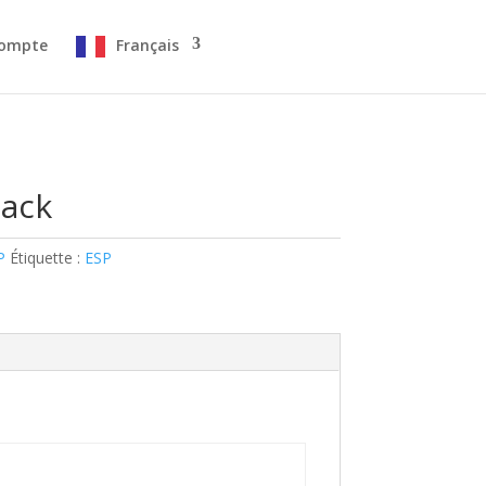
ompte
Français
ack
P
Étiquette :
ESP