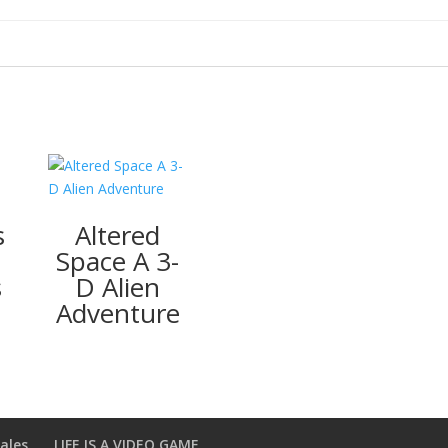
s
Altered
Space A 3-
s
D Alien
Adventure
ales
LIFE IS A VIDEO GAME