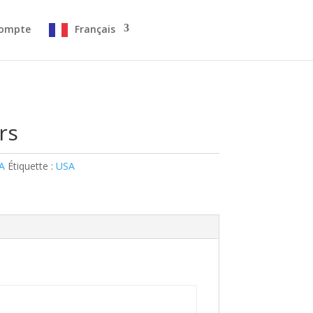
ompte
Français
rs
A
Étiquette :
USA