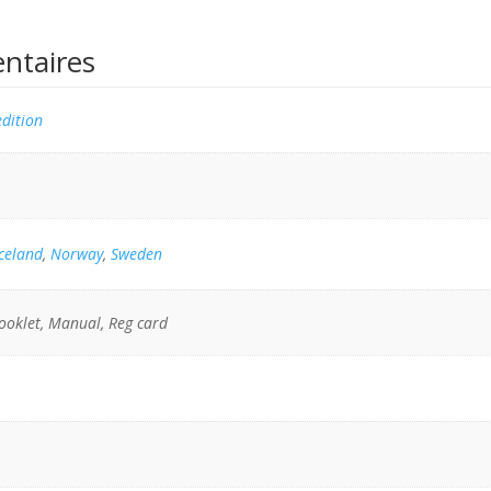
ntaires
dition
Iceland
,
Norway
,
Sweden
ooklet, Manual, Reg card