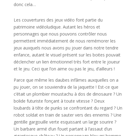
donc cela…
Les couvertures des jeux vidéo font partie du
patrimoine vidéoludique. Autant les héros et
personnages que nous pouvons contrôler nous
permettent immédiatement de nous remémorer les
jeux auxquels nous avons pu jouer dans notre tendre
enfance, autant le visuel présent sur les boites pouvait
déclencher un lien émotionnel très fort entre le joueur
et le jeu. Ceci que l’on aime ou pas le jeu, d’ailleurs !
Parce que même les daubes infâmes auxquelles on a
pu jouer, on se souviendra de la jaquette ! Est-ce que
c’était un plombier moustachu à dos de dinosaure ? Un
bolide futuriste fonçant à toute vitesse ? Deux
loubards à tête de punks se confrontant du regard ? Un
robot soldat en train de sauter vers des ennemis ? Une
gentille gargouille verte esquissant un large sourire ?
Un barbare armé d’un fouet partant à l’assaut d’un
gigantesque château ? Un personnage bleu mi homme