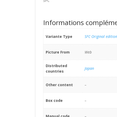
SFC
Informations compléme
Variante Type
SFC Original editio
Picture From
Web
Distributed
Japan
countries
Other content
–
Box code
–
Manual code
–