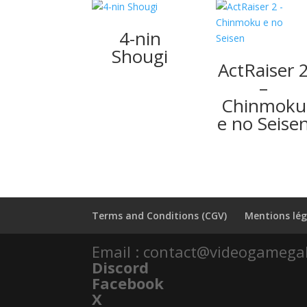
4-nin
Shougi
ActRaiser 
–
Chinmoku
e no Seise
Terms and Conditions (CGV)
Mentions lég
Email : contact@videogamega
Discord
Facebook
X