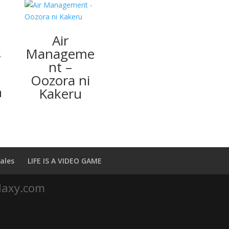
Air
2
Manageme
nt –
Oozora ni
n
Kakeru
ales
LIFE IS A VIDEO GAME
laxy.com