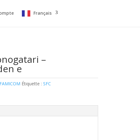
ompte
Français
nogatari –
den e
 FAMICOM
Étiquette :
SFC