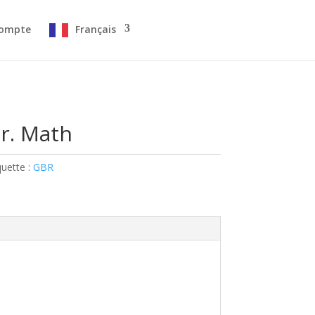
ompte
Français
r. Math
quette :
GBR