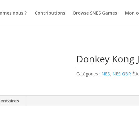
mmes nous ?
Contributions
Browse SNES Games
Mon c
Donkey Kong J
Catégories :
NES
,
NES GBR
Éti
entaires