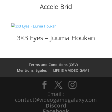
Accele Brid
3×3 Eyes – Juuma Houkan
Terms and Conditions (CGV)
Mentions légales
LIFE IS A VIDEO GAME
Email :
contact@videogamegalaxy.com
Discord
Facebook