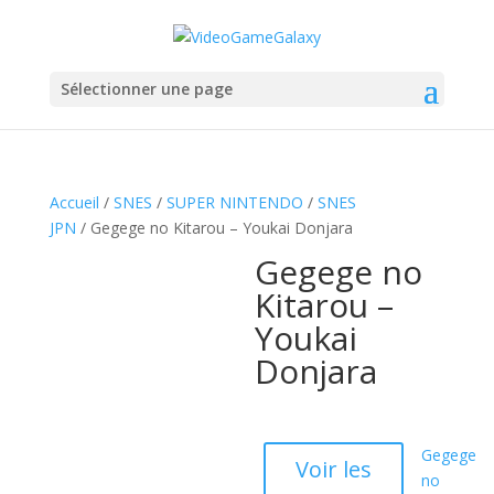
Sélectionner une page
Accueil
/
SNES
/
SUPER NINTENDO
/
SNES
JPN
/ Gegege no Kitarou – Youkai Donjara
Gegege no
Kitarou –
Youkai
Donjara
Gegege
Voir les
no