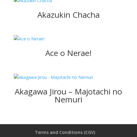
Akazukin Chacha
Ace o Nerae!
Akagawa Jirou – Majotachi no
Nemuri
Terms and Conditions (CGV)