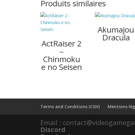
Produits similaires
Akumajou
Dracula
ActRaiser 2
–
Chinmoku
e no Seisen
Terms and Conditions (CGV)
Mentions lég
Email : contact@videogamega
Discord