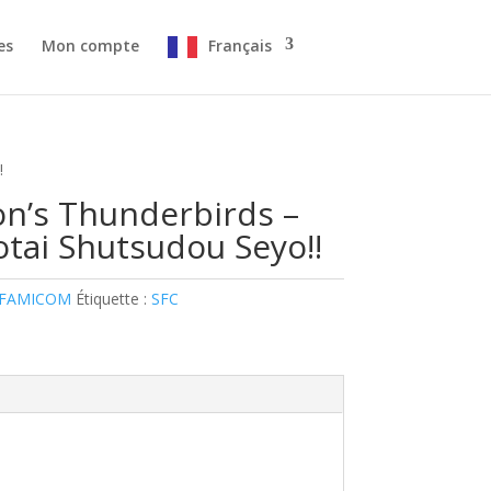
es
Mon compte
Français
!
n’s Thunderbirds –
otai Shutsudou Seyo!!
 FAMICOM
Étiquette :
SFC