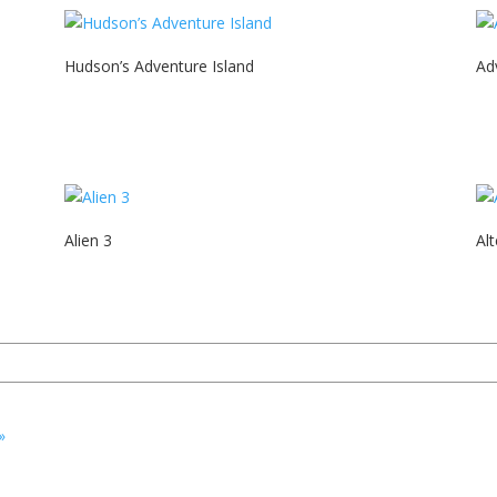
Hudson’s Adventure Island
Ad
Alien 3
Al
d Zone»