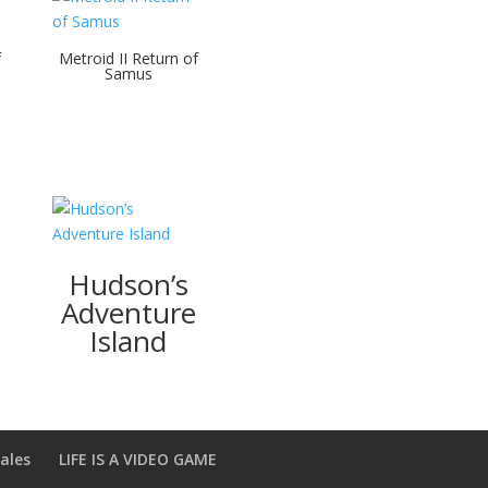
f
Metroid II Return of
Samus
Hudson’s
Adventure
Island
ales
LIFE IS A VIDEO GAME