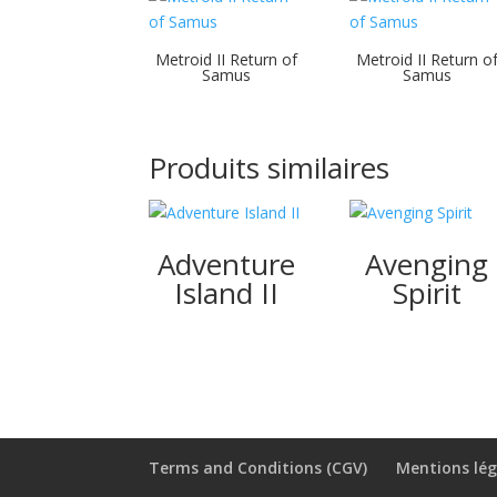
Metroid II Return of
Metroid II Return o
Samus
Samus
Produits similaires
Adventure
Avenging
Island II
Spirit
Terms and Conditions (CGV)
Mentions lég