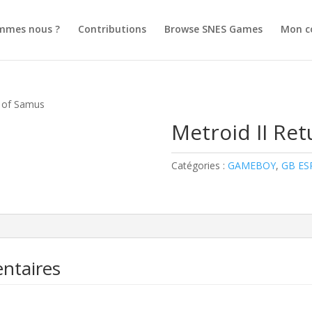
mmes nous ?
Contributions
Browse SNES Games
Mon c
n of Samus
Metroid II Re
Catégories :
GAMEBOY
,
GB ES
ntaires