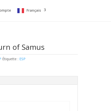
ompte
Français
turn of Samus
P
Étiquette :
ESP