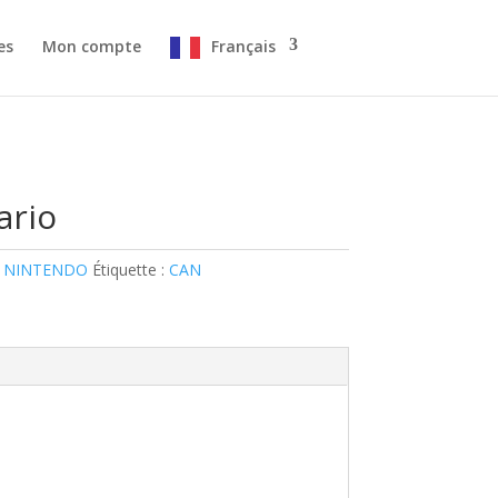
es
Mon compte
Français
ario
 NINTENDO
Étiquette :
CAN