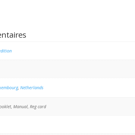
ntaires
dition
xembourg
,
Netherlands
ooklet, Manual, Reg card