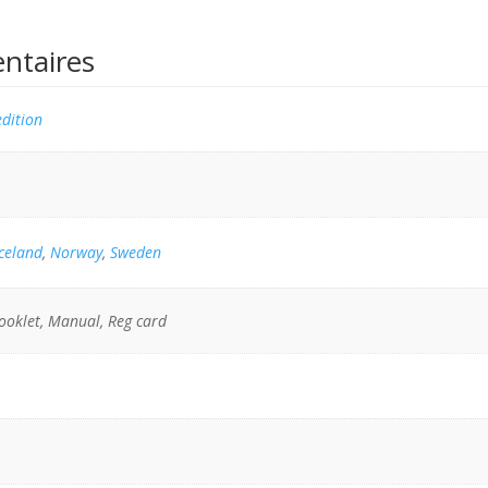
ntaires
dition
Iceland
,
Norway
,
Sweden
ooklet, Manual, Reg card