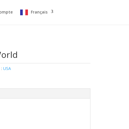
ompte
Français
orld
 :
USA