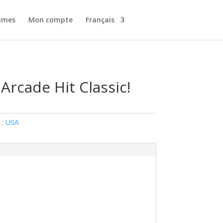
ames
Mon compte
Français
Arcade Hit Classic!
 :
USA