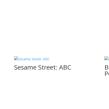
Sesame Street: ABC
B
P