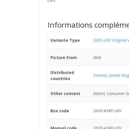
UKV
Informations compléme
Variante Type
SNES UKV Original 
Picture From
Web
Distributed
Ireland
,
United Kin
countries
Other content
Advert, Consumer b
Box code
SNSP-A3RP-UKV
Manual code
SNSP-A3RP-UKV