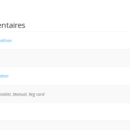
ntaires
edition
gdom
ooklet, Manual, Reg card