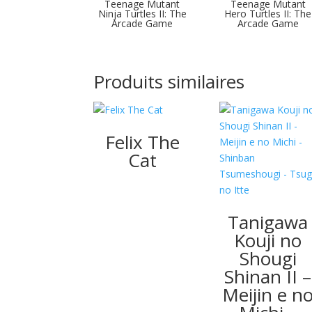
Teenage Mutant
Teenage Mutant
Ninja Turtles II: The
Hero Turtles II: The
Arcade Game
Arcade Game
Produits similaires
Felix The
Cat
Tanigawa
Kouji no
Shougi
Shinan II –
Meijin e n