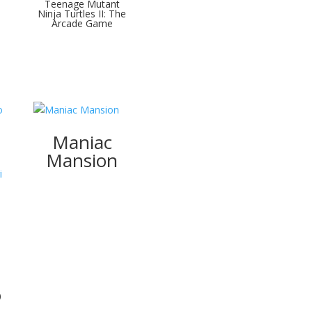
Teenage Mutant
Ninja Turtles II: The
Arcade Game
Maniac
Mansion
o