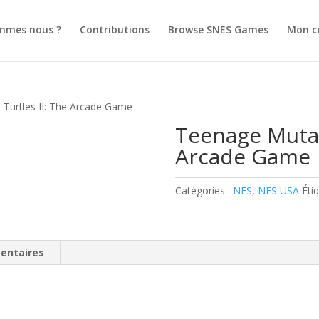
mmes nous ?
Contributions
Browse SNES Games
Mon c
 Turtles II: The Arcade Game
Teenage Mutant
Arcade Game
Catégories :
NES
,
NES USA
Éti
entaires