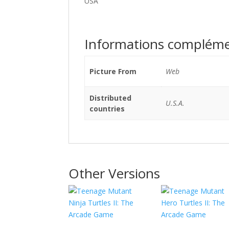
USA
Informations compléme
Picture From
Web
Distributed
U.S.A.
countries
Other Versions