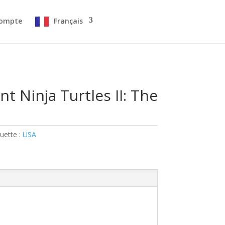
ompte
Français
 Ninja Turtles II: The
quette :
USA