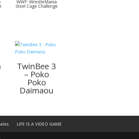
a
WWF: WrestleMania
e
Steel Cage Challenge
a
TwinBee 3
– Poko
Poko
Daimaou
ales
LIFE IS A VIDEO GAME