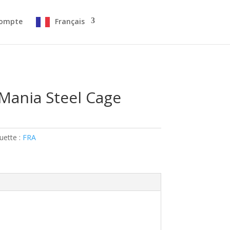
ompte
Français
Mania Steel Cage
uette :
FRA