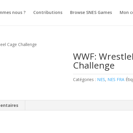
mmes nous ?
Contributions
Browse SNES Games
Mon c
eel Cage Challenge
WWF: Wrestle
Challenge
Catégories :
NES
,
NES FRA
Étiq
entaires