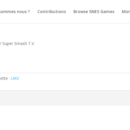
sommes nous ?
Contributions
Browse SNES Games
Mon
/ Super Smash T.V
uette :
UKV