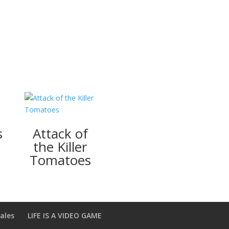
s
Attack of
the Killer
Tomatoes
ales
LIFE IS A VIDEO GAME