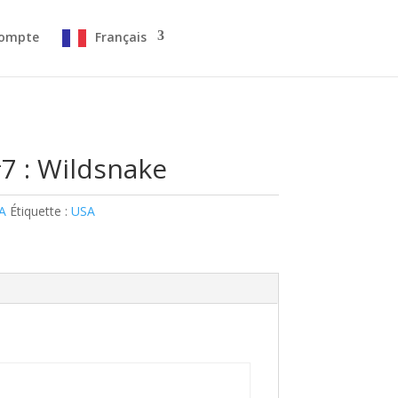
ompte
Français
#7 : Wildsnake
A
Étiquette :
USA