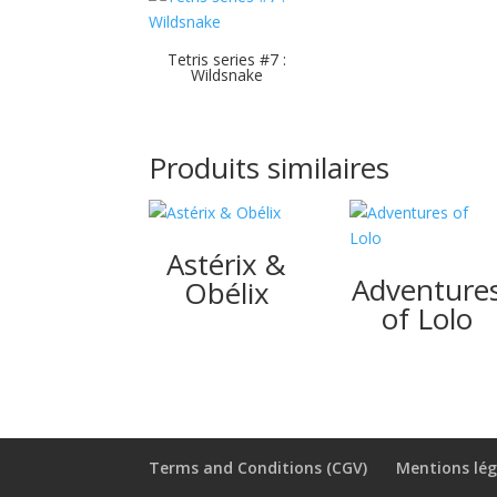
Tetris series #7 :
Wildsnake
Produits similaires
Astérix &
Adventure
Obélix
of Lolo
Terms and Conditions (CGV)
Mentions lég