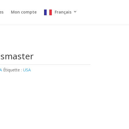
es
Mon compte
Français
smaster
A
Étiquette :
USA