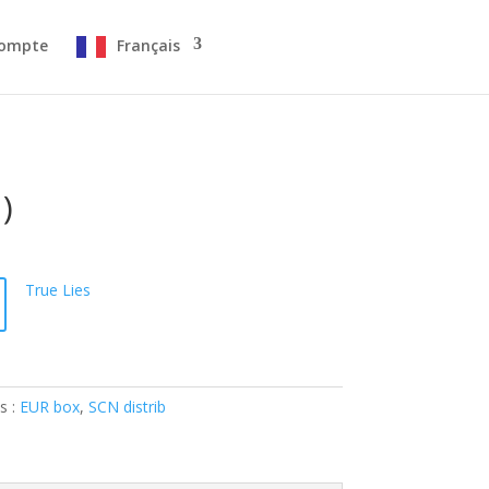
ompte
Français
)
True Lies
s :
EUR box
,
SCN distrib