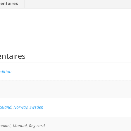
entaires
ntaires
dition
Iceland
,
Norway
,
Sweden
ooklet, Manual, Reg card