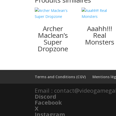
Archer
Aaahh!!!
Maclean’s
Real
Super
Monsters
Dropzone
Terms and Conditions (CGV)
Mentions lég
Email : contact@videogamega
Discord
Facebook
X
Instagram