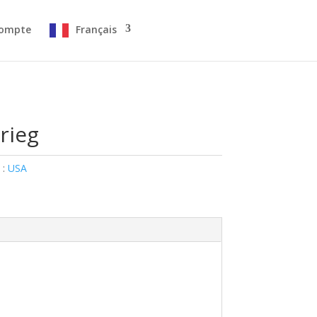
ompte
Français
rieg
 :
USA