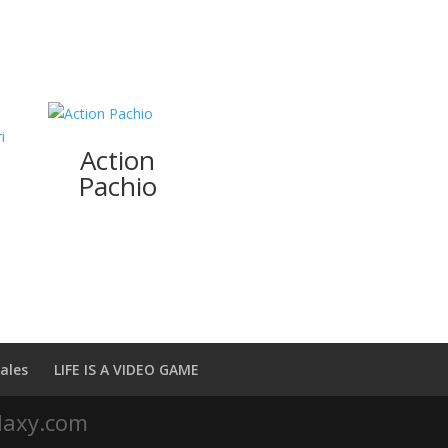
Action
Pachio
i
ales
LIFE IS A VIDEO GAME
laxy.com