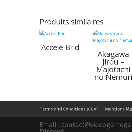
Produits similaires
Accele Brid
Akagawa
Jirou –
Majotachi
no Nemur
Terms and Conditions (CGV)
Mentions lég
Email : contact@videogamega
Discord