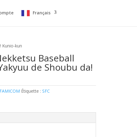
ompte
Français
! Kunio-kun
ekketsu Baseball
Yakyuu de Shoubu da!
 FAMICOM
Étiquette :
SFC