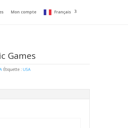
es
Mon compte
Français
ic Games
A
Étiquette :
USA